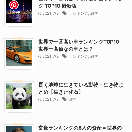
グ TOP10 最新版
2021/7/9
ランキング
,
雑学
世界で一番高い車ランキングTOP10
世界一高価なの車とは？
2021/7/9
ランキング
,
雑学
長く地球に生きている動物・生き物ま
とめ【生きた化石】
2021/7/9
雑学
富豪ランキングの8人の資産＝世界の