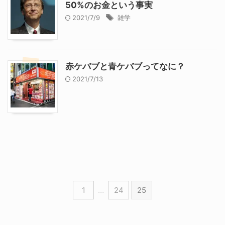
50%のお金という事実
2021/7/9
雑学
赤ケバブと青ケバブってなに？
2021/7/13
1
…
24
25