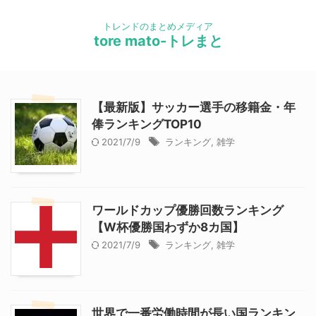
トレンドのまとめメディア
tore mato-トレまと
【最新版】サッカー選手の移籍金・年
俸ランキングTOP10
2021/7/9
ランキング
,
雑学
ワールドカップ優勝回数ランキング
【W杯優勝国わずか8カ国】
2021/7/9
ランキング
,
雑学
世界で一番労働時間が長い国ランキン