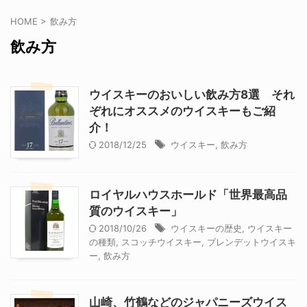
HOME
>
飲み方
飲み方
ウイスキーのおいしい飲み方8選 それ
ぞれにオススメのウイスキーもご紹
介！
2018/12/25
ウイスキー
,
飲み方
ロイヤルハウスホールド「世界最高品
質のウイスキー」
2018/10/26
ウイスキーの歴史
,
ウイスキー
の種類
,
スコッチウイスキー
,
ブレンデットウイスキ
ー
,
飲み方
山崎、竹鶴などのジャパニーズウイス